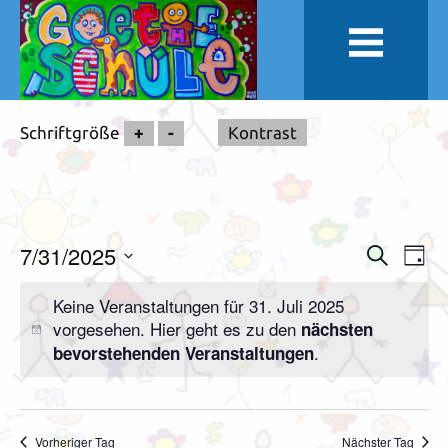
Schriftgröße
+
-
Kontrast
7/31/2025
Veranstal
Vera
Suche
Tag
Suche
Ansi
Datum
Keine Veranstaltungen für 31. Juli 2025
und
Navi
wählen.
vorgesehen. Hier geht es zu den
nächsten
Ansichten,
.
bevorstehenden Veranstaltungen
Navigation
Vorheriger Tag
Nächster Tag