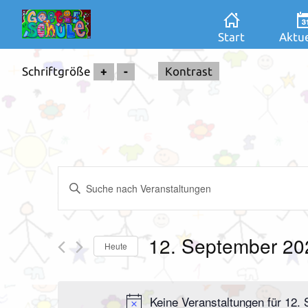
Start
Aktue
Schriftgröße
+
-
Kontrast
Veranstaltungen
Bitte
Suche
Schlüsselwort
und
eingeben.
Ansichten,
Suche
12. September 20
Navigation
Heute
nach
Datum
Veranstaltungen
wählen.
Schlüsselwort.
Keine Veranstaltungen für 12.