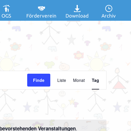
OGS
Förderverein
Download
Archiv
Veranstaltung
Finde
Liste
Monat
Tag
Ansichten-
Navigation
.
bevorstehenden Veranstaltungen