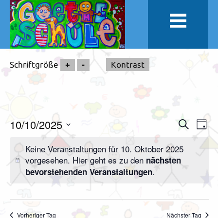
Schriftgröße
+
-
Kontrast
10/10/2025
Veranstal
Vera
Suche
Tag
Suche
Ansi
Datum
Keine Veranstaltungen für 10. Oktober 2025
und
Navi
wählen.
vorgesehen. Hier geht es zu den
nächsten
Ansichten,
.
bevorstehenden Veranstaltungen
Navigation
Vorheriger Tag
Nächster Tag