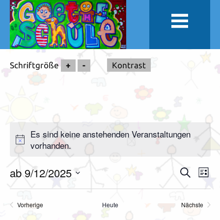
Schriftgröße
+
-
Kontrast
Es sind keine anstehenden Veranstaltungen
vorhanden.
ab 9/12/2025
Veranstal
Vera
Suche
Liste
Suche
Ansi
Datum
und
Navi
wählen.
Vorherige
Heute
Nächste
Ansichten,
Veranstaltungen
Veranstal