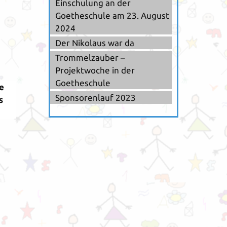
Einschulung an der
Goetheschule am 23. August
2024
Der Nikolaus war da
Trommelzauber –
Projektwoche in der
Goetheschule
e
Sponsorenlauf 2023
s