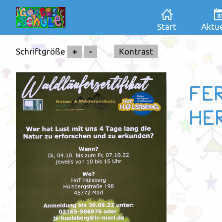
Start
Aktue
Schriftgröße
+
-
Kontrast
FER
HE