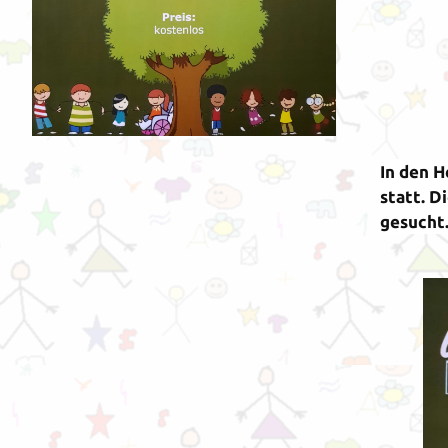
In den H
statt. D
gesucht