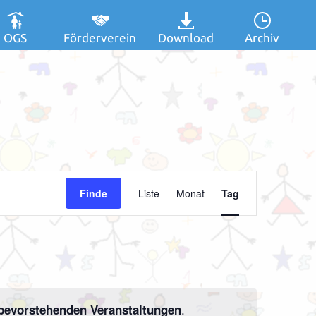
OGS
Förderverein
Download
Archiv
Veranstaltung
Finde
Liste
Monat
Tag
Ansichten-
Navigation
.
bevorstehenden Veranstaltungen