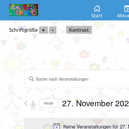
Start
Aktue
Schriftgröße
+
-
Kontrast
Veranstaltungen
Bitte
Suche
Schlüsselwort
und
eingeben.
Ansichten,
Suche
27. November 20
Navigation
Heute
nach
Datum
Veranstaltungen
wählen.
Schlüsselwort.
Keine Veranstaltungen für 27