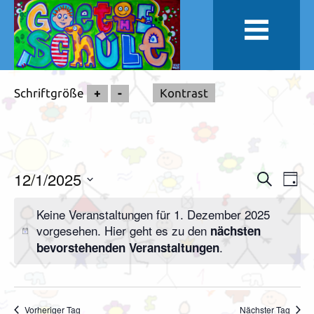
Schriftgröße
+
-
Kontrast
12/1/2025
Veranstal
Vera
Suche
Tag
Suche
Ansi
Datum
Keine Veranstaltungen für 1. Dezember 2025
und
Navi
wählen.
vorgesehen. Hier geht es zu den
nächsten
Ansichten,
.
bevorstehenden Veranstaltungen
Navigation
Vorheriger Tag
Nächster Tag