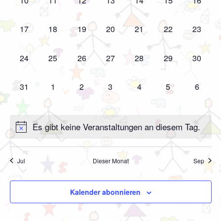
10
11
12
13
14
15
16
Veranstaltungen,
Veranstaltungen,
Veranstaltungen,
Veranstaltungen,
Veranstaltungen,
Veranstaltungen
Veranst
0
0
0
0
0
0
0
17
18
19
20
21
22
23
Veranstaltungen,
Veranstaltungen,
Veranstaltungen,
Veranstaltungen,
Veranstaltungen,
Veranstaltungen
Veranst
0
0
0
0
0
0
0
24
25
26
27
28
29
30
Veranstaltungen,
Veranstaltungen,
Veranstaltungen,
Veranstaltungen,
Veranstaltungen,
Veranstaltungen
Veranst
0
0
0
0
0
0
0
31
1
2
3
4
5
6
Veranstaltungen,
Veranstaltungen,
Veranstaltungen,
Veranstaltungen,
Veranstaltungen,
Veranstaltungen
Veranst
Es gibt keine Veranstaltungen an diesem Tag.
Jul
Dieser Monat
Sep
Kalender abonnieren