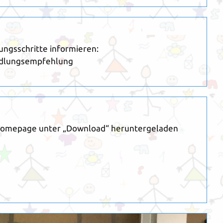
ungsschritte informieren:
andlungsempfehlung
r Homepage unter „Download“ heruntergeladen