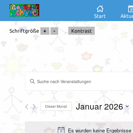
Start
Aktue
Schriftgröße
+
-
Kontrast
Veranstaltungen
Bitte
Suche
Schlüsselwort
und
eingeben.
Ansichten,
Suche
Januar 2026
Navigation
Dieser Monat
nach
Datum
Veranstaltungen
wählen.
Schlüsselwort.
Es wurden keine Ergebnisse f