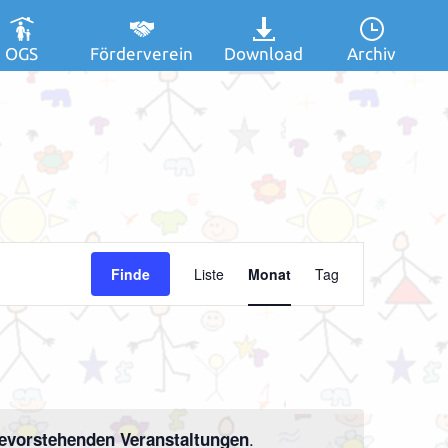
OGS
Förderverein
Download
Archiv
Veranstaltung
Finde
Liste
Monat
Tag
Ansichten-
Navigation
.
evorstehenden Veranstaltungen